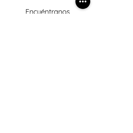
Encuéntranos
también en:
Respira Verde