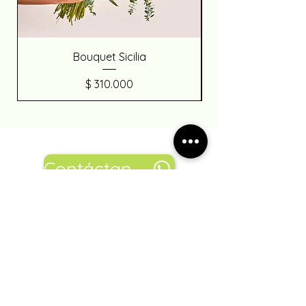
Bouquet Sicilia
Precio
$ 310.000
Contáctanos
Encuéntranos
también en: