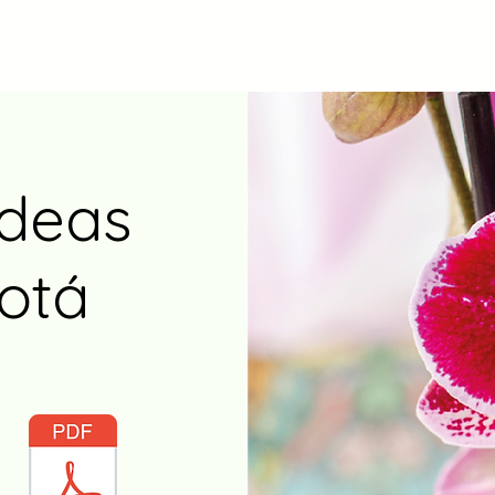
ídeas
otá