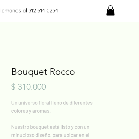
Llámanos al 312 514 0234
Bouquet Rocco
Precio
$ 310.000
Un universo floral lleno de diferentes
colores y aromas.
Nuestro bouquet está listo y con un
minucioso diseño, para ubicar en el