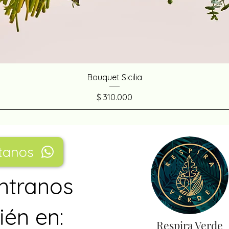
Bouquet Sicilia
Precio
$ 310.000
tanos
ntranos
én en:
Respira Verde