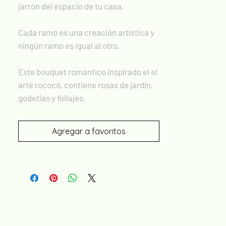
jarrón del espacio de tu casa.
Cada ramo es una creación artística y
ningún ramo es igual al otro.
Este bouquet romántico inspirado el el
arte rococó, contiene rosas de jardín,
godetias y follajes.
Agregar a favoritos