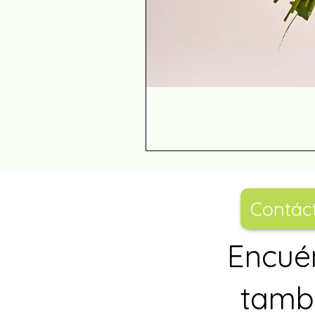
Contác
Encué
tambi