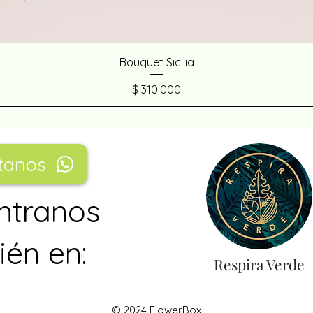
Bouquet Sicilia
Precio
$ 310.000
tanos
ntranos
én en:
Respira Verde
© 2024 FlowerBox