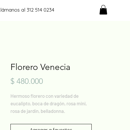
Llámanos al 312 514 0234
Florero Venecia
Precio
$ 480.000
Hermoso florero con variedad de
eucalipto, boca de dragón, rosa mini,
rosa de jardín, belladonna.