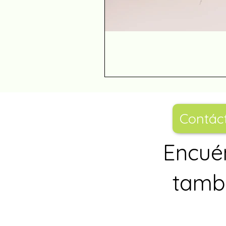
Contác
Encué
tambi